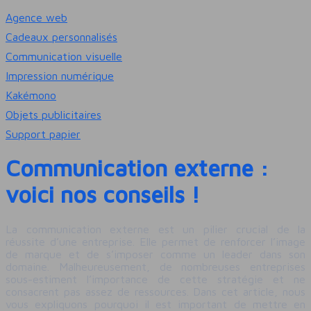
Agence web
Cadeaux personnalisés
Communication visuelle
Impression numérique
Kakémono
Objets publicitaires
Support papier
Communication externe :
voici nos conseils !
La communication externe est un pilier crucial de la
réussite d’une entreprise. Elle permet de renforcer l’image
de marque et de s’imposer comme un leader dans son
domaine. Malheureusement, de nombreuses entreprises
sous-estiment l’importance de cette stratégie et ne
consacrent pas assez de ressources. Dans cet article, nous
vous expliquons pourquoi il est important de mettre en