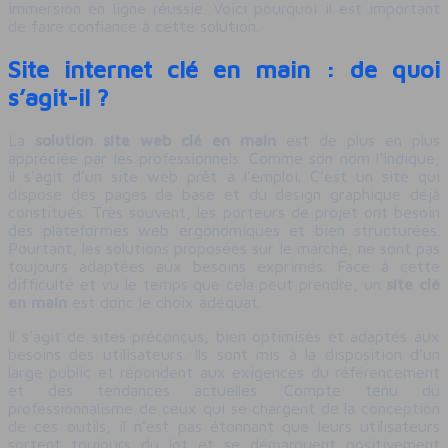
immersion en ligne réussie. Voici pourquoi il est important
de faire confiance à cette solution.
Site internet clé en main : de quoi
s’agit-il ?
La
solution site web clé en main
est de plus en plus
appréciée par les professionnels. Comme son nom l’indique,
il s’agit d’un site web prêt à l’emploi. C’est un site qui
dispose des pages de base et du design graphique déjà
constitués. Très souvent, les porteurs de projet ont besoin
des plateformes web ergonomiques et bien structurées.
Pourtant, les solutions proposées sur le marché, ne sont pas
toujours adaptées aux besoins exprimés. Face à cette
difficulté et vu le temps que cela peut prendre, un
site clé
en main
est donc le choix adéquat.
Il s’agit de sites préconçus, bien optimisés et adaptés aux
besoins des utilisateurs. Ils sont mis à la disposition d’un
large public et répondent aux exigences du référencement
et des tendances actuelles. Compte tenu du
professionnalisme de ceux qui se chargent de la conception
de ces outils, il n’est pas étonnant que leurs utilisateurs
sortent toujours du lot et se démarquent positivement