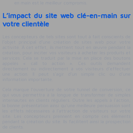
en main est le meilleur compromis.
L’impact du site web clé-en-main sur
votre clientèle
Les concepteurs de tels sites sont tout à fait conscients de
l’objet principal d’une création de sites web pour votre
activité. À cet effet, ils mettent tout en œuvre pendant la
création, pour inciter vos visiteurs à acheter les produits et
services. Cela se traduit par la mise en place des boutons
appelés « call to action ». Ces outils demandent
directement ou indirectement à vos visiteurs d’effectuer
une action. Il peut s’agir d’un simple clic ou d’une
information importante.
Cela marque l’ouverture de votre tunnel de conversion, ce
qui vous permettra à la longue de transformer de simples
internautes en clients réguliers. Outre les appels à l’action,
la bonne présentation ainsi qu’une meilleure persuasion sont
les effets nécessaires à l’attraction de visiteurs sur votre
site. Les concepteurs prennent en compte ces éléments
pendant la création du site. Ils facilitent ainsi la prospection
de clients.