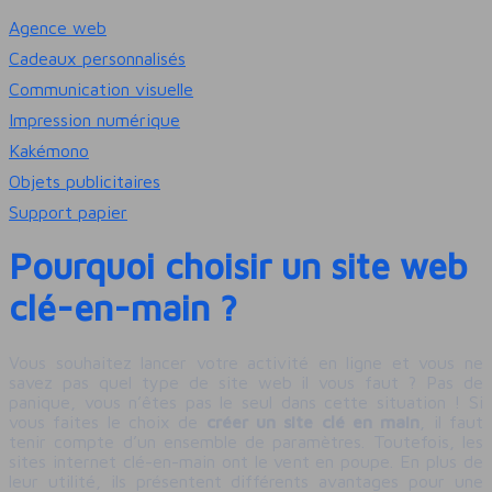
Agence web
Cadeaux personnalisés
Communication visuelle
Impression numérique
Kakémono
Objets publicitaires
Support papier
Pourquoi choisir un site web
clé-en-main ?
Vous souhaitez lancer votre activité en ligne et vous ne
savez pas quel type de site web il vous faut ? Pas de
panique, vous n’êtes pas le seul dans cette situation ! Si
vous faites le choix de
créer un site clé en main
, il faut
tenir compte d’un ensemble de paramètres. Toutefois, les
sites internet clé-en-main ont le vent en poupe. En plus de
leur utilité, ils présentent différents avantages pour une