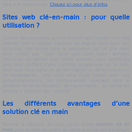
face à la concurrence.
Cliquez ici pour plus d’infos
.
Sites web clé-en-main : pour quelle
utilisation ?
La liste des personnes qui s’orientent vers l’option d’un site
internet prêt à l’emploi s’accroît de plus en plus. Avec une
structure très simple pour la navigation, un tel site peut
être utilisé par tous. Quel que soit votre domaine
d’activité, en optant pour cette solution, vous bénéficiez
sans trop d’effort d’une visibilité progressive sur le web.
Ainsi, que vous soyez un gérant d’épicerie, de boutiques ou
de boulangeries, cela vous sera d’une bonne aide. Les
autoentrepreneurs, les professionnels exerçant dans le
domaine de la restauration, de l’automobile… et même les
artisans y trouvent leur compte.
Les différents avantages d’une
solution clé en main
Prendre la décision de vous servir d’une
solution clé en
main
pour la mise en avant de votre activité est bénéfique