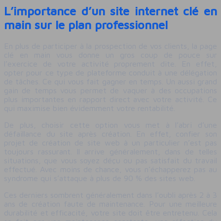
L’importance d’un site internet clé en
main sur le plan professionnel
En plus de participer à la prospection de vos clients, la page
clé en main vous donne un gros coup de pouce sur
l’exercice de votre activité proprement dite. En effet,
opter pour ce type de plateforme conduit à une délégation
de tâches. Ce qui vous fait gagner en temps. Un aussi grand
gain de temps vous permet de vaquer à des occupations
plus importantes en rapport direct avec votre activité. Ce
qui maximise bien évidemment votre rentabilité.
De plus, choisir cette option vous met à l’abri d’une
défaillance du site après création. En effet, confier son
projet de création de site web à un particulier n’est pas
toujours rassurant. Il arrive généralement, dans de telles
situations, que vous soyez déçu ou pas satisfait du travail
effectué. Avec moins de chance, vous n’échapperez pas au
syndrome qui s’attaque à plus de 90 % des sites web.
Ces derniers sombrent généralement dans l’oubli après 2 à 3
ans de création faute de maintenance. Pour une meilleure
durabilité et efficacité, votre site doit être entretenu. Cela