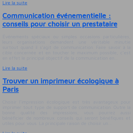
Lire la suite
Communication événementielle :
conseils pour choisir un prestataire
Événements spéciaux ou simples occasions particulières,
leurs organisations demandent une véritable minutie
surtout quand il s’agit de communication. Faire savoir à la
cible concernée et en toucher le maximum possible, c’est
en effet le principal objectif de la communication en…
Lire la suite
Trouver un imprimeur écologique à
Paris
Choisir l’impression écologique est très avantageux pour
imprimer tout type de support de communication. Outre la
bonne qualité des impressions, vous pourrez aussi
bénéficier de nombreux conseils qui seront bénéfiques et
utiles pour vous. La principale raison de choisir un…