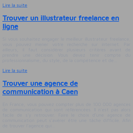
Lire la suite
Trouver un illustrateur freelance en
ligne
Si vous souhaitez engager le meilleur illustrateur freelance,
vous pouvez mener votre recherche sur internet. Par
ailleurs, il faut considérer plusieurs critères avant de
prendre une décision. Vous devez tenir compte du
professionnalisme, du style, de la compétence et de…
Lire la suite
Trouver une agence de
communication à Caen
En France, vous pouvez compter plus de 100 000 agences
de communication qui sont référencées. Il n’est pas alors
facile de s’y retrouver. Faire le choix d’une agence de
communication peut s’avérer être une tâche difficile. Afin
de trouver l’agence qui…