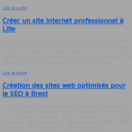
Lire la suite
Créer un site internet professionnel à
Lille
Créer un site web professionnel est aujourd’hui un projet
accessible, à condition d’en maîtriser les fondamentaux.
Lorsqu’on adopte la bonne méthode, ce levier devient
essentiel pour toute entreprise souhaitant renforcer sa
présence en ligne et gagner en visibilité sur Google….
Lire la suite
Création des sites web optimisés pour
le SEO à Brest
Le site internet est actuellement devenu un support de
communication redoutable qui permet de faire connaitre
ses activités à moindre coût. Néanmoins, il est très
important de travailler le référencement naturel pour
augmenter sa visibilité sur le web et augmenter…