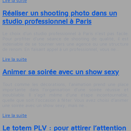
Lire la suite
Réaliser un shooting photo dans un
studio professionnel à Paris
Le choix d’un studio professionnel à Paris n’est pas facile.
Pour profiter d’une séance de shooting de qualité, il est
indéniable de se tourner vers une agence ou une structure
de renom. En faisant appel à un professionnel, vous ne…
Lire la suite
Animer sa soirée avec un show sexy
Tout comme les décorations, l’animation prend une place
importante dans l’organisation d’une soirée réussie et
inoubliable. Il s’agit même d’une étape incontournable,
quelle que soit l’occasion à fêter. Vous avez choisi d’animer
une soirée avec un show sexy, mais ne…
Lire la suite
Le totem PLV : pour attirer l’attention