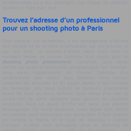
professionnels ou à des débutants. Les étapes de sélection
doivent se faire avec soin.
Trouvez l’adresse d’un professionnel
pour un shooting photo à Paris
Pour faciliter vos recherches, il est envisageable d’obtenir
des conseils et de se faire recommander par vos proches et
par vos amis. Le bouche-à-oreille peut aussi être un
excellent moyen de trouver l’adresse d’un studio pour un
shooting photo professionnel
. Toutefois, vous devez
mettre en avant la localisation géographique. Sur internet,
vous aurez l’opportunité de trouver l’adresse d’un
professionnel sans devoir vous déplacer. Vous pouvez
consulter les annuaires et les pages jaunes. Il est conseillé
de demander des devis auprès de plusieurs prestataires
avant de faire un choix définitif. Vous devez être clair et
concis lors de votre demande pour garantir les résultats
souhaités. Faire un appel d’offre est aussi une solution
envisageable. De toute évidence, vous devez bien définir
vos besoins pour restreindre vos recherches. Il faut prendre
en compte le thème et le type de shooting à réaliser.
Certains studios sont spécialisés pour le shooting de
couples. D’autres peuvent accueillir plus de personnes.