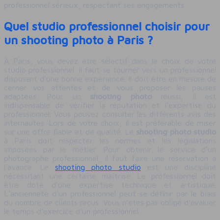
professionnel sérieux, respectant ses engagements.
Quel studio professionnel choisir pour
un shooting photo à Paris ?
À Paris, vous devez être sélectif dans le choix de votre
studio professionnel. Il faut se tourner vers un professionnel
disposant d’une bonne expérience. Il doit être en mesure de
cerner vos attentes et de vous proposer les pauses
adaptées. Pour un
shooting photo
réussi, il est
indispensable de vérifier la réputation et l’expertise du
professionnel. Vous pouvez consulter les différents avis des
internautes. Lors de votre choix, il est préférable de miser
sur une offre fiable et de qualité. Le
shooting photo studio
à Paris doit respecter les normes et les législations
imposées par le métier. Pour obtenir le service d’un
photographe professionnel, il faut faire une réservation à
l’avance. Le
shooting photo studio
est une discipline
nécessitant une certaine maîtrise. Le professionnel doit
être doté d’une expertise technique et artistique.
L’ancienneté d’un professionnel peut se définir par le biais
du nombre de clients reçus. Vous n’êtes pas obligé d’évaluer
le temps d’exercice d’un professionnel.