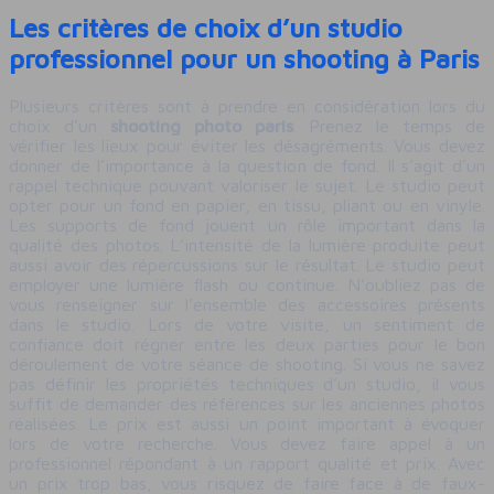
Les critères de choix d’un studio
professionnel pour un shooting à Paris
Plusieurs critères sont à prendre en considération lors du
choix d’un
shooting photo paris
. Prenez le temps de
vérifier les lieux pour éviter les désagréments. Vous devez
donner de l’importance à la question de fond. Il s’agit d’un
rappel technique pouvant valoriser le sujet. Le studio peut
opter pour un fond en papier, en tissu, pliant ou en vinyle.
Les supports de fond jouent un rôle important dans la
qualité des photos. L’intensité de la lumière produite peut
aussi avoir des répercussions sur le résultat. Le studio peut
employer une lumière flash ou continue. N’oubliez pas de
vous renseigner sur l’ensemble des accessoires présents
dans le studio. Lors de votre visite, un sentiment de
confiance doit régner entre les deux parties pour le bon
déroulement de votre séance de shooting. Si vous ne savez
pas définir les propriétés techniques d’un studio, il vous
suffit de demander des références sur les anciennes photos
réalisées. Le prix est aussi un point important à évoquer
lors de votre recherche. Vous devez faire appel à un
professionnel répondant à un rapport qualité et prix. Avec
un prix trop bas, vous risquez de faire face à de faux-