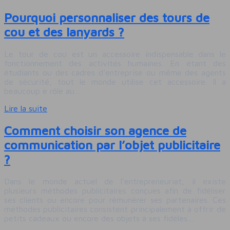
Pourquoi personnaliser des tours de
cou et des lanyards ?
Le tour de cou est un accessoire indispensable dans le
fonctionnement des activités humaines. En étant des
étudiants ou des cadres d’entreprise ou même des agents
de sécurité, tout le monde utilise cet accessoire. Il a
beaucoup e rôle au…
Lire la suite
Comment choisir son agence de
communication par l’objet publicitaire
?
Dans le monde actuel de l’entrepreneuriat, il existe
plusieurs méthodes publicitaires conçues afin de fidéliser
ses clients ou encore pour rémunérer ses partenaires. Ces
méthodes publicitaires consistent principalement à offrir de
petits cadeaux ou encore des objets à ses fidèles…