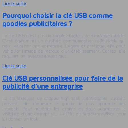
Lire la suite
Pourquoi choisir la clé USB comme
goodies publicitaires ?
La clé USB n’est pas un simple support de stockage mobile.
C’est également un outil de communication redoutable qui
peut valoriser une entreprise. Légère et pratique, elle peut
véhiculer l’image de marque d’un établissement. Certes, elle
requiert un investissement plus…
Lire la suite
Clé USB personnalisée pour faire de la
publicité d’une entreprise
La clé USB est un cadeau high-tech indétrônable. Jusqu’à
présent, elle demeure le goodie le plus apprécié des
Français. Pour marquer les esprits et pour augmenter la
visibilité d’une entreprise, il suffit de la personnaliser pour
lui donner un look…