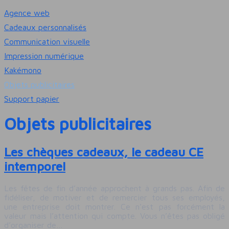
Agence web
Cadeaux personnalisés
Communication visuelle
Impression numérique
Kakémono
Objets publicitaires
Support papier
Objets publicitaires
Les chèques cadeaux, le cadeau CE
intemporel
Les fêtes de fin d’année approchent à grands pas. Afin de
fidéliser, de motiver et de remercier tous ses employés,
une entreprise doit montrer. Ce n’est pas forcément la
valeur mais l’attention qui compte. Vous n’êtes pas obligé
d’organiser de…