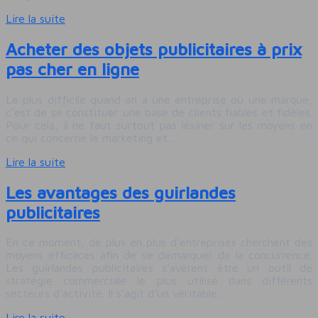
Lire la suite
Acheter des objets publicitaires à prix
pas cher en ligne
Le plus difficile quand on a une entreprise ou une marque,
c’est de se constituer une base de clients fiables et fidèles.
Pour cela, il ne faut surtout pas lésiner sur les moyens en
ce qui concerne le marketing et…
Lire la suite
Les avantages des guirlandes
publicitaires
En ce moment, de plus en plus d’entreprises cherchent des
moyens efficaces afin de se démarquer de la concurrence.
Les guirlandes publicitaires s’avèrent être un outil de
stratégie commerciale le plus utilisé dans différents
secteurs d’activité. Il s’agit d’un véritable…
Lire la suite