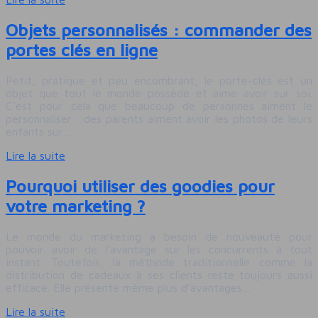
Objets personnalisés : commander des
portes clés en ligne
Petit, pratique et peu encombrant, le porte-clés est un
objet que tout le monde possède et aime avoir sur soi.
C’est pour cela que beaucoup de personnes aiment le
personnaliser : des parents aiment avoir les photos de leurs
enfants sur…
Lire la suite
Pourquoi utiliser des goodies pour
votre marketing ?
Le monde du marketing a besoin de nouveauté pour
pouvoir avoir de l’avantage sur les concurrents à tout
instant. Toutefois, la méthode traditionnelle comme la
distribution de cadeaux à ses clients reste toujours aussi
efficace. Elle présente même plus d’avantages…
Lire la suite