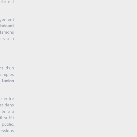
lle est
rgement
abricant
fanions
es afin
rs d’un
simples
n
fanion
e votre
get dans
l même à
 suffit
public.
ressions