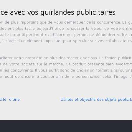
e avec vos guirlandes publicitaires
rien de plus important que de vous démarquer de la concurrence. La g
l devient plus facile aujourd’hui de rehausser la valeur de votre entr
e sorte un outil pertinent et efficace qui permet de démontrer votre 
, il s’agit d’un élément important pour spéculer sur vos collaborateur
iorer votre notoriété en plus des réseaux sociaux. Le fanion publicit
ce de votre société sur le marché. Ce produit présente bien évidem
r les concurrents. Il vous suffit donc de choisir un format ainsi qu’u
le motif ou encore la couleur afin de le personnaliser selon l’image 
cité d’une
Utilités et objectifs des objets publicit