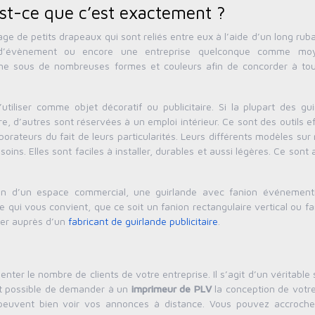
’est-ce que c’est exactement ?
age de petits drapeaux qui sont reliés entre eux à l’aide d’un long ruba
rs d’évènement ou encore une entreprise quelconque comme mo
ne sous de nombreuses formes et couleurs afin de concorder à tou
tiliser comme objet décoratif ou publicitaire. Si la plupart des gui
re, d’autres sont réservées à un emploi intérieur. Ce sont des outils e
laborateurs du fait de leurs particularités. Leurs différents modèles su
ins. Elles sont faciles à installer, durables et aussi légères. Ce sont 
ion d’un espace commercial, une guirlande avec fanion événementi
e qui vous convient, que ce soit un fanion rectangulaire vertical ou f
der auprès d’un
fabricant de guirlande publicitaire
.
ter le nombre de clients de votre entreprise. Il s’agit d’un véritable
 est possible de demander à un
imprimeur de PLV
la conception de votre
s peuvent bien voir vos annonces à distance. Vous pouvez accroche