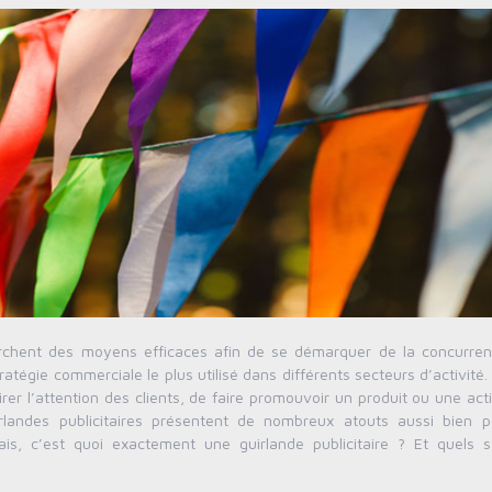
rchent des moyens efficaces afin de se démarquer de la concurren
ratégie commerciale le plus utilisé dans différents secteurs d’activité. I
rer l’attention des clients, de faire promouvoir un produit ou une acti
guirlandes publicitaires présentent de nombreux atouts aussi bien p
is, c’est quoi exactement une guirlande publicitaire ? Et quels s