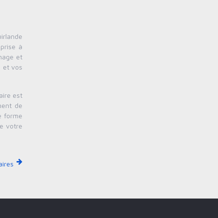
uirlande
eprise à
image et
s et vos
aire est
ment de
ne forme
de votre
aires