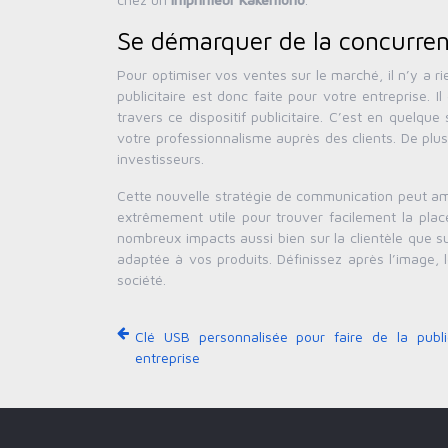
Se démarquer de la concurrenc
Pour optimiser vos ventes sur le marché, il n’y a 
publicitaire est donc faite pour votre entreprise. I
travers ce dispositif publicitaire. C’est en quelqu
votre professionnalisme auprès des clients. De plus
investisseurs.
Cette nouvelle stratégie de communication peut amél
extrêmement utile pour trouver facilement la pla
nombreux impacts aussi bien sur la clientèle que su
adaptée à vos produits. Définissez après l’image, 
société.
Clé USB personnalisée pour faire de la publi
entreprise