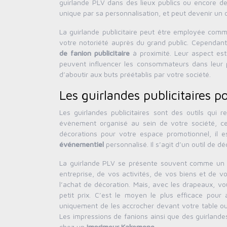
guirlande PLV dans des lieux publics ou encore dev
unique par sa personnalisation, et peut devenir un o
La guirlande publicitaire peut être employée co
votre notoriété auprès du grand public. Cependa
de fanion publicitaire
à proximité. Leur aspect est
peuvent influencer les consommateurs dans leur pr
d’aboutir aux buts préétablis par votre société.
Les guirlandes publicitaires p
Les guirlandes publicitaires sont des outils qui
évènement organisé au sein de votre société, ce
décorations pour votre espace promotionnel, il e
événementiel
personnalisé. Il s’agit d’un outil de 
La guirlande PLV se présente souvent comme un vec
entreprise, de vos activités, de vos biens et de v
l’achat de décoration. Mais, avec les drapeaux, vo
petit prix. C’est le moyen le plus efficace pour 
uniquement de les accrocher devant votre table ou
Les impressions de fanions ainsi que des guirlandes
chez un
imprimeur Kakemono
.