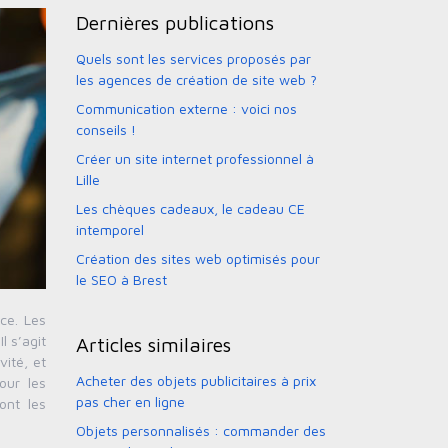
Dernières publications
Quels sont les services proposés par
les agences de création de site web ?
Communication externe : voici nos
conseils !
Créer un site internet professionnel à
Lille
Les chèques cadeaux, le cadeau CE
intemporel
Création des sites web optimisés pour
le SEO à Brest
ce. Les
l s’agit
Articles similaires
vité, et
Acheter des objets publicitaires à prix
our les
pas cher en ligne
ont les
Objets personnalisés : commander des