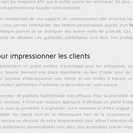
ant les magasins afin que le public puisse les remarquer. De plus, e
util pertinent pour booster votre notoriété.
mme complément de vos supports de communication. Elle accentue la
nt, vous pouvez commander des fanions personnalisés auprès d’un
f
hétique permet de se distinguer des autres outils de publicité. Ces 
ise de décision. Les guirlandes publicitaires sont donc très pratiqu
our impressionner les clients
 représentent un grand nombre d’avantages pour les entreprises. Lo
s fanions tiennent une place importante. Au lieu d’opter pour de 
st possible d’impressionner vos clients et vos invités à travers u
décoration permettant d’optimiser la décoration de votre espace.
teur de publicité traditionnelle très efficace. Pour la promotion d
os services, il n’est pas toujours approprié d’attribuer un grand bud
us avez la possibilité d’augmenter votre notoriété et d’être origina
attirer les clients tout en se démarquant bien de la concurrence. Il
 encore en dessous de votre emplacement pour attirer l’attention du 
 publicitaires personnalisées sont alors plus accessibles que les imp