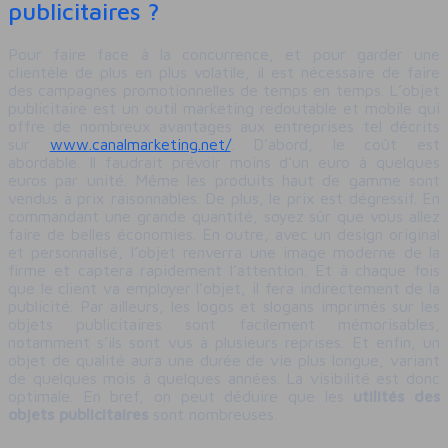
publicitaires ?
Pour faire face à la concurrence, et pour garder une
clientèle de plus en plus volatile, il est nécessaire de faire
des campagnes promotionnelles de temps en temps. L’objet
publicitaire est un outil marketing redoutable et mobile qui
offre de nombreux avantages aux entreprises tel décrits
sur
www.canalmarketing.net/
. D’abord, le coût est
abordable. Il faudrait prévoir moins d’un euro à quelques
euros par unité. Même les produits haut de gamme sont
vendus à prix raisonnables. De plus, le prix est dégressif. En
commandant une grande quantité, soyez sûr que vous allez
faire de belles économies. En outre, avec un design original
et personnalisé, l’objet renverra une image moderne de la
firme et captera rapidement l’attention. Et à chaque fois
que le client va employer l’objet, il fera indirectement de la
publicité. Par ailleurs, les logos et slogans imprimés sur les
objets publicitaires sont facilement mémorisables,
notamment s’ils sont vus à plusieurs reprises. Et enfin, un
objet de qualité aura une durée de vie plus longue, variant
de quelques mois à quelques années. La visibilité est donc
optimale. En bref, on peut déduire que les
utilités des
objets publicitaires
sont nombreuses.