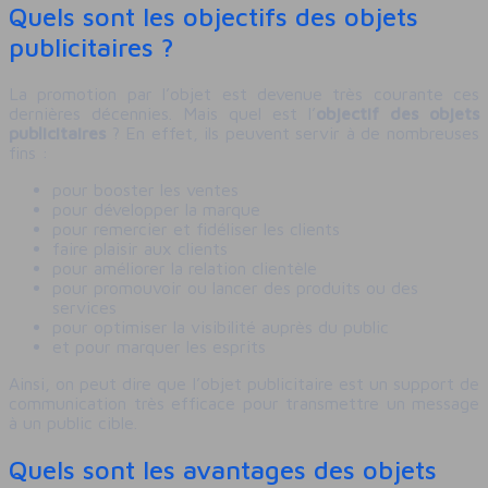
Quels sont les objectifs des objets
publicitaires ?
La promotion par l’objet est devenue très courante ces
dernières décennies. Mais quel est l’
objectif des objets
publicitaires
? En effet, ils peuvent servir à de nombreuses
fins :
pour booster les ventes
pour développer la marque
pour remercier et fidéliser les clients
faire plaisir aux clients
pour améliorer la relation clientèle
pour promouvoir ou lancer des produits ou des
services
pour optimiser la visibilité auprès du public
et pour marquer les esprits
Ainsi, on peut dire que l’objet publicitaire est un support de
communication très efficace pour transmettre un message
à un public cible.
Quels sont les avantages des objets