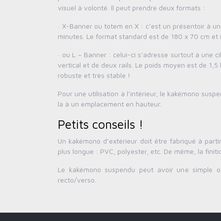
visuel à volonté. Il peut prendre deux formats :
· X-Banner ou totem en X : c’est un présentoir à u
minutes. Le format standard est de 180 x 70 cm et il
· ou L – Banner : celui-ci s’adresse surtout à une c
vertical et de deux rails. Le poids moyen est de 1,5 
robuste et très stable !
Pour une utilisation à l’intérieur, le kakémono susp
la à un emplacement en hauteur.
Petits conseils !
Un kakémono d’extérieur doit être fabriqué à parti
plus longue : PVC, polyester, etc. De même, la fini
Le kakémono suspendu peut avoir une simple ou 
recto/verso.