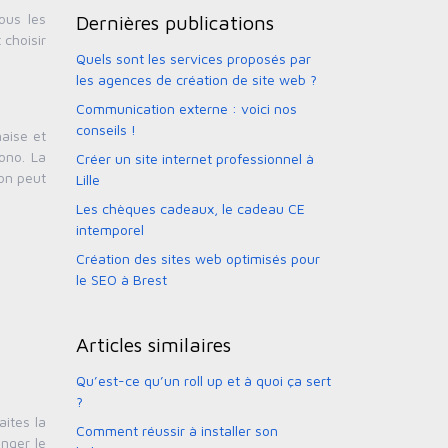
ous les
Dernières publications
 choisir
Quels sont les services proposés par
les agences de création de site web ?
Communication externe : voici nos
conseils !
naise et
ono. La
Créer un site internet professionnel à
 on peut
Lille
Les chèques cadeaux, le cadeau CE
intemporel
Création des sites web optimisés pour
le SEO à Brest
Articles similaires
Qu’est-ce qu’un roll up et à quoi ça sert
?
aites la
Comment réussir à installer son
anger le