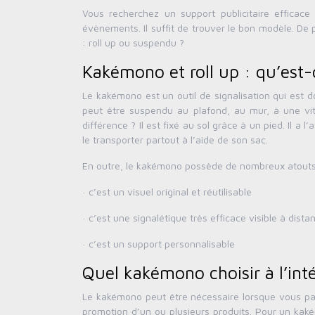
Vous recherchez un support publicitaire efficac
évènements. Il suffit de trouver le bon modèle. De plu
: roll up ou suspendu ?
Kakémono et roll up : qu’est-c
Le kakémono est un outil de signalisation qui est d
peut être suspendu au plafond, au mur, à une vit
différence ? Il est fixé au sol grâce à un pied. Il a 
le transporter partout à l’aide de son sac.
En outre, le kakémono possède de nombreux atouts
· c’est un visuel original et réutilisable
· c’est une signalétique très efficace visible à dista
· c’est un support personnalisable
Quel kakémono choisir à l’intér
Le kakémono peut être nécessaire lorsque vous part
promotion d’un ou plusieurs produits. Pour un kakém