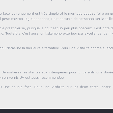
ne face. Le rangement est très simple et le montage peut se faire en 
 pèse environ 1kg. Cependant, il est possible de personnaliser la taille
ible prestigieuse, puisque le coût est un peu plus onéreux. Il est doté 
kg. Toutefois, c’est aussi un kakémono extérieur par excellence, car il 
endu demeure la meilleure alternative. Pour une visibilité optimale, ac
r de matières résistantes aux intempéries pour lui garantir une duré
tion en vernis UV est aussi recommandée
une double face. Pour une visibilité sur les deux côtés, optez 