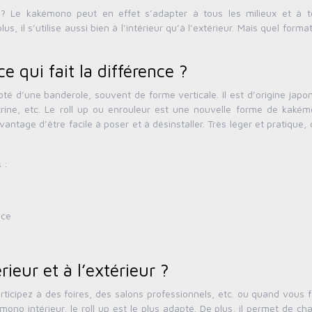
e ? Le kakémono peut en effet s’adapter à tous les milieux et à t
s, il s’utilise aussi bien à l’intérieur qu’à l’extérieur. Mais quel format
e qui fait la différence ?
oté d’une banderole, souvent de forme verticale. Il est d’origine japo
rine, etc. Le roll up ou enrouleur est une nouvelle forme de kakém
l’avantage d’être facile à poser et à désinstaller. Très léger et pratique,
 :
nce
ieur et à l’extérieur ?
icipez à des foires, des salons professionnels, etc. ou quand vous f
ono intérieur, le roll up est le plus adapté. De plus, il permet de ch