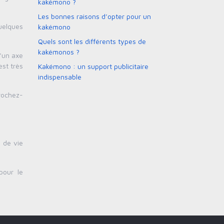
kakémono ?
Les bonnes raisons d’opter pour un
quelques
kakémono
Quels sont les différents types de
kakémonos ?
d’un axe
est très
Kakémono : un support publicitaire
indispensable
crochez-
e de vie
pour le