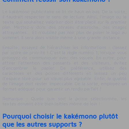
Le kakémono publicitaire se lit de haut en bas. De la sorte,
il faudrait respecter le sens de lecture. Ainsi, l’image ou le
texte qui souhaitez valoriser doit être placé sur le premier
plan. Mettez-y donc des phrases d’accroche, des images
attrayantes… Et n’oubliez pas non plus de poser le logo au
sommet. Il sera alors visible même à une grande distance.
Ensuite, essayez de hiérarchiser les informations : classez
par ordre de priorité ! C’est la règle numéro 1, lorsque vous
prévoyez de communiquer avec des visuels. En outre, pour
attirer l’attention des passants et des visiteurs, évitez
d’encombrer le papier. De préférence, utilisez des
caractères et des polices différents et laissez un peu
d’espace libre pour un visuel plus agréable. Enfin, la qualité
de l’image doit rester impeccable. De la sorte, employez un
format adéquat pour garantir un rendu parfait !
Remarque : Quelle que soit la police sélectionnée, les
textes doivent être bien lisibles même de loin !
Pourquoi choisir le kakémono plutôt
que les autres supports ?