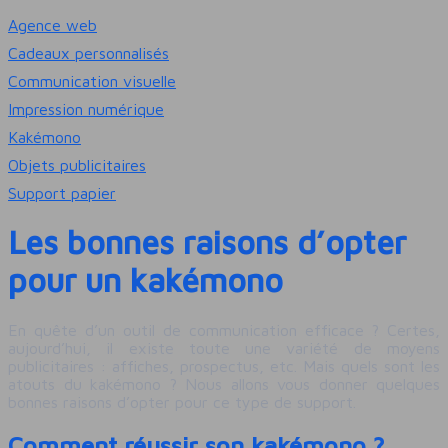
Agence web
Cadeaux personnalisés
Communication visuelle
Impression numérique
Kakémono
Objets publicitaires
Support papier
Les bonnes raisons d’opter
pour un kakémono
En quête d’un outil de communication efficace ? Certes,
aujourd’hui, il existe toute une variété de moyens
publicitaires : affiches, prospectus, etc. Mais quels sont les
atouts du kakémono ? Nous allons vous donner quelques
bonnes raisons d’opter pour ce type de support.
Comment réussir son kakémono ?