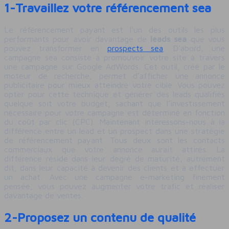
1-Travaillez votre référencement sea
Le référencement payant est l’un des outils les plus
performants pour avoir davantage de
leads sea
que vous
pouvez transformer en
prospects sea
. D’abord, une
campagne sea consiste à promouvoir votre site à travers
une campagne sur Google AdWords. Cet outil, créé par le
moteur de recherche, permet d’afficher une annonce
publicitaire pour mieux atteindre votre cible. Vous pouvez
opter pour cette technique et générer des leads qualifiés
quelque soit votre budget, sachant que l’investissement
nécessaire pour votre campagne est déterminé en fonction
du coût par clic (CPC). Maintenant intéressons-nous à la
différence entre un lead et un prospect dans une stratégie
de référencement payant. Tous deux sont les contacts
commerciaux que votre annonce aurait attirés. La
différence réside dans leur degré de maturité, autrement
dit, dans leur capacité à devenir des clients et à effectuer
un achat. Avec une campagne e-marketing finement
pensée, vous pouvez augmenter votre trafic et réaliser
davantage de ventes.
2-Proposez un contenu de qualité