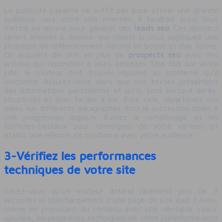
La publicité payante ne suffit pas pour attirer une grande
audience vers votre site internet. Il faudrait aussi tout
mettre en œuvre pour générer des
leads seo
. Ces derniers
seront amenés à devenir vos clients si vous appliquez une
stratégie de référencement naturel en bonne et due forme.
On acquiert de plus en plus de
prospects seo
avec des
articles qui répondent à leurs attentes. Une fois sur votre
site, le visiteur doit trouver réponse au problème qu’il
rencontre. Assurez-vous alors que vos textes présentent
des informations pertinentes et qu’ils sont surtout aérés,
structurés et ainsi faciles à lire. Pour cela, répartissez vos
idées sur différents paragraphes dont la succession obéit à
une progression logique. Évitez le remplissage et les
formules-bateaux pour témoigner de votre sérieux et
établir une relation de confiance avec votre audience.
3-Vérifiez les performances
techniques de votre site
Savez-vous qu’un visiteur attend rarement plus de 3
secondes le téléchargement d’une page de site web ? Ainsi,
même en proposant du contenu avec une véritable valeur
ajoutée, les propriétés techniques de votre plateforme sont