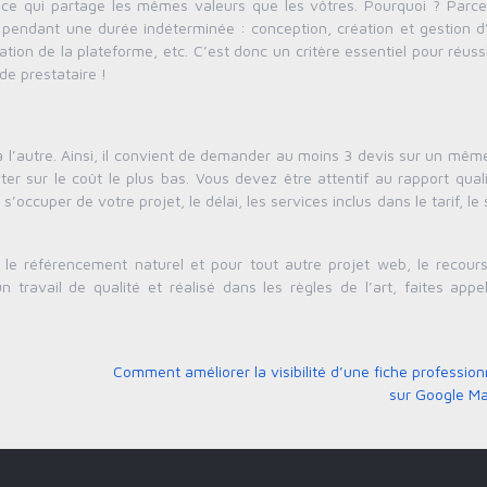
nce qui partage les mêmes valeurs que les vôtres. Pourquoi ? Parce
er pendant une durée indéterminée : conception, création et gestion d
sation de la plateforme, etc. C’est donc un critère essentiel pour réuss
de prestataire !
l’autre. Ainsi, il convient de demander au moins 3 devis sur un même
er sur le coût le plus bas. Vous devez être attentif au rapport quali
occuper de votre projet, le délai, les services inclus dans le tarif, le 
r le référencement naturel et pour tout autre projet web, le recour
 travail de qualité et réalisé dans les règles de l’art, faites appe
Comment améliorer la visibilité d’une fiche profession
sur Google M