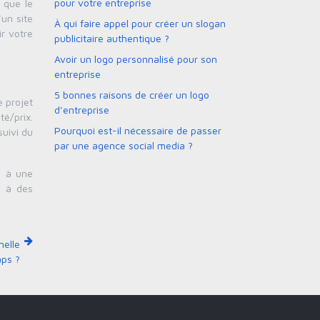
pour votre entreprise
 que le
’un site
À qui faire appel pour créer un slogan
ir votre
publicitaire authentique ?
Avoir un logo personnalisé pour son
entreprise
5 bonnes raisons de créer un logo
 projet
d’entreprise
té/prix.
Pourquoi est-il nécessaire de passer
suivi du
par une agence social media ?
s à une
l à des
nelle
aps ?