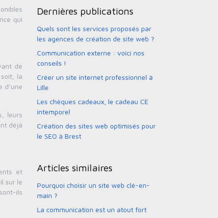
ponibles
Dernières publications
ence qui
Quels sont les services proposés par
les agences de création de site web ?
Communication externe : voici nos
conseils !
vant de
soit, la
Créer un site internet professionnel à
e d’une
Lille
Les chèques cadeaux, le cadeau CE
intemporel
, leurs
ont déjà
Création des sites web optimisés pour
le SEO à Brest
Articles similaires
ents et
 sur le
Pourquoi choisir un site web clé-en-
ont-ils
main ?
La communication est un atout fort