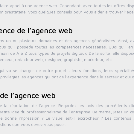
 faire appel à une agence web. Cependant, avec toutes les offres dis
on prestataire. Voici quelques conseils pour vous aider à trouver l’ag
ience de l’agence web
dans un ou plusieurs domaines et des agences généralistes. Ainsi, a
ous qu’il possède toutes les compétences nécessaires. Quoi qu’il en 
in de A à Z tous types de projets digitaux. De la sorte, elle dispos
enceur, rédacteur web, designer, graphiste, marketeur, etc.
i va se charger de votre projet : leurs fonctions, leurs spécialités
 privilégiez les agences qui ont de l‘expérience dans le secteur et qui 
r de l’agence web
e la réputation de l’agence. Regardez les avis des précédents cli
ite idée du professionnalisme de l’entreprise. De même, jetez un œil
ne bonne impression ? Le visuel est-il accrocheur ? Les contenus s
estions que vous devez vous poser.