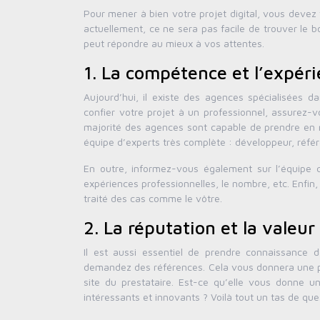
Pour mener à bien votre projet digital, vous devez
actuellement, ce ne sera pas facile de trouver le b
peut répondre au mieux à vos attentes.
1. La compétence et l’expér
Aujourd’hui, il existe des agences spécialisées 
confier votre projet à un professionnel, assurez-v
majorité des agences sont capable de prendre en ma
équipe d’experts très complète : développeur, référ
En outre, informez-vous également sur l’équipe qu
expériences professionnelles, le nombre, etc. Enfin,
traité des cas comme le vôtre.
2. La réputation et la valeu
Il est aussi essentiel de prendre connaissance d
demandez des références. Cela vous donnera une pet
site du prestataire. Est-ce qu’elle vous donne u
intéressants et innovants ? Voilà tout un tas de qu