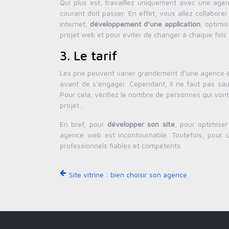
Qui plus est, travaillez uniquement avec une age
courant doit passer. En effet, vous allez collabor
internet,
développement d’une application
, optimi
projet web et pour éviter de changer à chaque fois 
3. Le tarif
Les prix peuvent varier grandement d’une agence à 
avant de s’engager. Cependant, il ne faut pas saut
Pour cela, vérifiez le nombre de personnes qui vont s’
projet…
En bref, pour
développer son site
, pour optimise
agence web est incontournable. Toutefois, pour un
professionnels fiables et compétents.
Site vitrine : bien choisir son agence