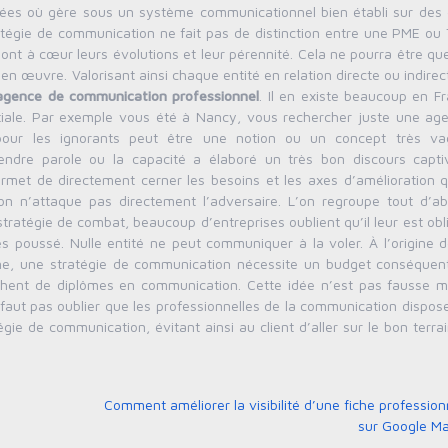
itées où gère sous un système communicationnel bien établi sur des
tégie de communication ne fait pas de distinction entre une PME ou 
 ont à cœur leurs évolutions et leur pérennité. Cela ne pourra être qu
en œuvre. Valorisant ainsi chaque entité en relation directe ou indire
agence de communication
professionnel
. Il en existe beaucoup en F
patiale. Par exemple vous été à Nancy, vous rechercher juste une ag
r les ignorants peut être une notion ou un concept très va
endre parole ou la capacité a élaboré un très bon discours capti
ermet de directement cerner les besoins et les axes d’amélioration q
’on n’attaque pas directement l’adversaire. L’on regroupe tout d’ab
tratégie de combat, beaucoup d’entreprises oublient qu’il leur est obl
 poussé. Nulle entité ne peut communiquer à la voler. À l’origine d
ine, une stratégie de communication nécessite un budget conséquent.
hent de diplômes en communication. Cette idée n’est pas fausse ma
aut pas oublier que les professionnelles de la communication dispose
ie de communication, évitant ainsi au client d’aller sur le bon terra
Comment améliorer la visibilité d’une fiche profession
sur Google M