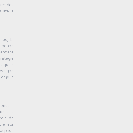
lter des
suite à
lus, la
ne bonne
entière
tratégie
et quels
nseigne
t depuis
u encore
ue s’ils
égie de
gie leur
se prise