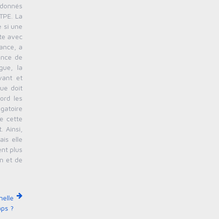
 donnés
TPE. La
e si une
cte avec
rance, a
ence de
gue, la
vant et
ue doit
ord les
igatoire
e cette
 Ainsi,
is elle
nt plus
in et de
nelle
aps ?