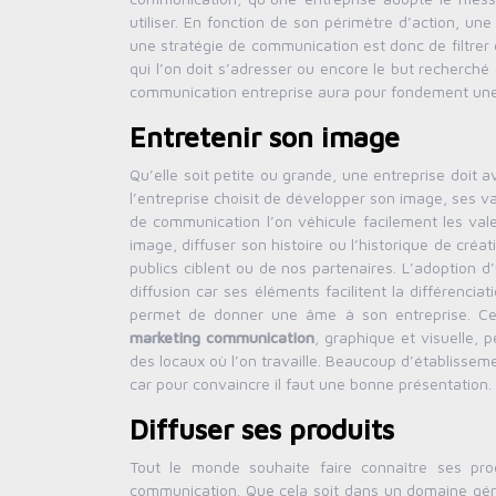
utiliser. En fonction de son périmètre d’action, u
une stratégie de communication est donc de filtrer e
qui l’on doit s’adresser ou encore le but recherché
communication entreprise aura pour fondement une 
Entretenir son image
Qu’elle soit petite ou grande, une entreprise doit 
l’entreprise choisit de développer son image, ses v
de communication l’on véhicule facilement les vale
image, diffuser son histoire ou l’historique de cré
publics ciblent ou de nos partenaires. L’adoption d
diffusion car ses éléments facilitent la différencia
permet de donner une âme à son entreprise. Cel
marketing communication
, graphique et visuelle, 
des locaux où l’on travaille. Beaucoup d’établisseme
car pour convaincre il faut une bonne présentation.
Diffuser ses produits
Tout le monde souhaite faire connaître ses pro
communication. Que cela soit dans un domaine génér