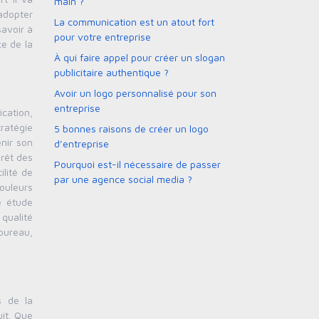
main ?
’adopter
La communication est un atout fort
savoir à
pour votre entreprise
ce de la
À qui faire appel pour créer un slogan
publicitaire authentique ?
Avoir un logo personnalisé pour son
entreprise
ication,
tratégie
5 bonnes raisons de créer un logo
nir son
d’entreprise
prêt des
Pourquoi est-il nécessaire de passer
ilité de
par une agence social media ?
couleurs
e étude
 qualité
 bureau,
s de la
uit. Que