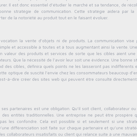
rer. Il est donc essentiel d’étudier le marché et sa tendance, de réco
bonne stratégie de communication. Cette stratégie aidera par la 
ter de la notoriété au produit tout en le faisant évoluer.
ocation la vente d’objets ni de produits. La communication vise p
 simple et accessible à toutes et à tous augmentant ainsi la vente. U
 valeur des produits et services de sorte que les cibles aient une 
sateurs. Que la nécessité de l’avoir leur soit une évidence. Une bonne s
 des cibles, définira quels points ne les laisseront pas indifférents 
cette optique de suscité l’envie chez les consommateurs beaucoup d’e
’est-à-dire créer des sites web qui peuvent être consulté directemen
ses partenaires est une obligation. Qu’il soit client, collaborateur o
u des entités traditionnelles. Une entreprise ne peut être prospère q
pas les confondre. Cela est possible si et seulement si une strat
ne différenciation soit faite sur chaque partenaire et qu’une straté
es collaborateurs insatisfaits ou client qui relance suite à une mauvai