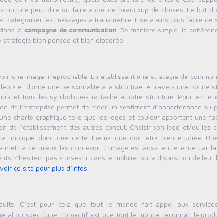
ne structure peut dire ou faire appel de beaucoup de choses. Le but d
t catégoriser les messages à transmettre. Il sera ainsi plus facile de 
 dans la
campagne de communication
. De manière simple, la cohéren
stratégie bien pensée et bien élaborée.
avoir une image irréprochable. En établissant une stratégie de commun
aleurs et donne une personnalité à la structure. À travers une bonne s
urs et tous les symboliques rattaché à notre structure. Pour entrete
ation de l’entreprise permet de créer un sentiment d’appartenance au 
’une charte graphique telle que les logos et couleur apportent une fac
tion de l’établissement des autres conçut. Choisir son logo et/ou les 
a implique donc que cette thématique doit être bien étudiée. Un
permettra de mieux les concevoir. L’image est aussi entretenue par la
nts n’hésitent pas à investir dans le mobilier ou la disposition de leur
voir ce site pour plus d’infos
duits. C’est pour cela que tout le monde fait appel aux service
al ou spécifique, l’objectif est que tout le monde reconnaît le prod