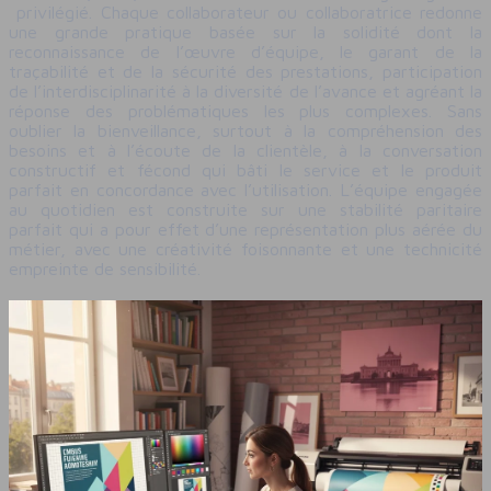
privilégié. Chaque collaborateur ou collaboratrice redonne
une grande pratique basée sur la solidité dont la
reconnaissance de l’œuvre d’équipe, le garant de la
traçabilité et de la sécurité des prestations, participation
de l’interdisciplinarité à la diversité de l’avance et agréant la
réponse des problématiques les plus complexes. Sans
oublier la bienveillance, surtout à la compréhension des
besoins et à l’écoute de la clientèle, à la conversation
constructif et fécond qui bâti le service et le produit
parfait en concordance avec l’utilisation. L’équipe engagée
au quotidien est construite sur une stabilité paritaire
parfait qui a pour effet d’une représentation plus aérée du
métier, avec une créativité foisonnante et une technicité
empreinte de sensibilité.