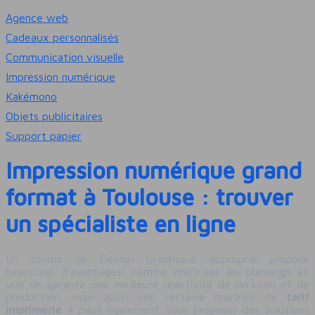
Agence web
Cadeaux personnalisés
Communication visuelle
Impression numérique
Kakémono
Objets publicitaires
Support papier
Impression numérique grand
format à Toulouse : trouver
un spécialiste en ligne
Un studio de Design Graphique approprié propose
beaucoup d’avantages, comme maîtriser les plannings en
vue de garantir une meilleure réactivité de livraison et de
production, mais aussi une certaine maîtrise de
tarif
imprimerie
. Il peut également vous proposer des solutions