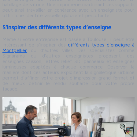
habillage de vitrine. Une imprimerie maîtrisant ces supports
peut ainsi travailler en cohérence avec un enseigniste pour
offrir une identité visuelle globale et percutante.​
S’inspirer des différents types d’enseigne
Même si votre entreprise est basée à Toulouse, il peut être
intéressant de s’inspirer des
différents types d’enseigne à
Montpellier
ou d’autres villes. Des spécialistes comme
Signarama ou d’autres enseignistes proposent des
enseignes caisson, lettres relief 3D, panneaux et enseignes
lumineuses adaptées à chaque commerce. Observer la
manière dont ces acteurs exploitent la signalétique urbaine
permet d’affiner votre projet d’impression grand format et
de mieux définir le rendu souhaité pour votre propre
façade.