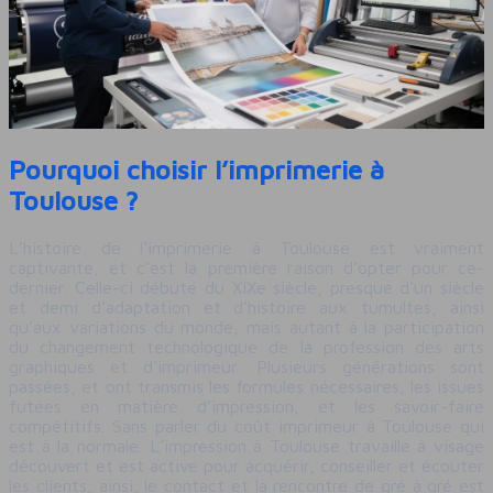
Pourquoi choisir l’imprimerie à
Toulouse ?
L’histoire de l’imprimerie à Toulouse est vraiment
captivante, et c’est la première raison d’opter pour ce-
dernier. Celle-ci débute du XIXe siècle, presque d’un siècle
et demi d’adaptation et d’histoire aux tumultes, ainsi
qu’aux variations du monde, mais autant à la participation
du changement technologique de la profession des arts
graphiques et d’imprimeur. Plusieurs générations sont
passées, et ont transmis les formules nécessaires, les issues
futées en matière d’impression, et les savoir-faire
compétitifs. Sans parler du coût imprimeur à Toulouse qui
est à la normale. L’impression à Toulouse travaille à visage
découvert et est active pour acquérir, conseiller et écouter
les clients, ainsi, le contact et la rencontre de gré à gré est