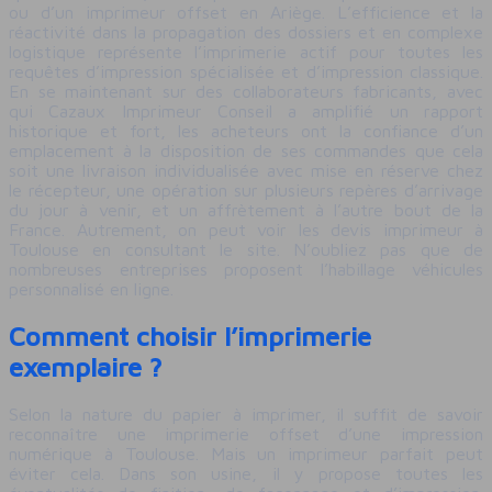
ou d’un imprimeur offset en Ariège. L’efficience et la
réactivité dans la propagation des dossiers et en complexe
logistique représente l’imprimerie actif pour toutes les
requêtes d’impression spécialisée et d’impression classique.
En se maintenant sur des collaborateurs fabricants, avec
qui Cazaux Imprimeur Conseil a amplifié un rapport
historique et fort, les acheteurs ont la confiance d’un
emplacement à la disposition de ses commandes que cela
soit une livraison individualisée avec mise en réserve chez
le récepteur, une opération sur plusieurs repères d’arrivage
du jour à venir, et un affrètement à l’autre bout de la
France. Autrement, on peut voir les devis imprimeur à
Toulouse en consultant le site. N’oubliez pas que de
nombreuses entreprises proposent l’habillage véhicules
personnalisé en ligne.
Comment choisir l’imprimerie
exemplaire ?
Selon la nature du papier à imprimer, il suffit de savoir
reconnaître une imprimerie offset d’une impression
numérique à Toulouse. Mais un imprimeur parfait peut
éviter cela. Dans son usine, il y propose toutes les