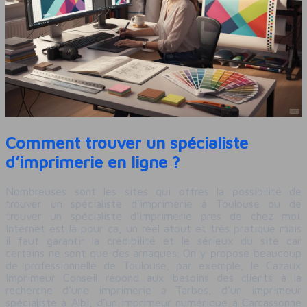
Comment trouver un spécialiste
d’imprimerie en ligne ?
Nombreuses sont les sites qui offres la possibilité de
trouver un spécialiste d’imprimerie à Toulouse ou de
trouver un spécialiste d’imprimerie pres de chez moi.
Internet est là pour ça, un réel atout et très pratique mais
il faut garantir la crédibilité et le sérieux du site car
certains ne sont que des arnaques. On y propose beaucoup
de professionnelle de Toulouse, par exemple, le Cazaux
Imprimeur Conseil répond aux besoins des clients à la
recherche d’une imprimerie à Tarbes, d’un imprimeur
spécialiste à Albi, d’un imprimeur numérique à Carcassonne