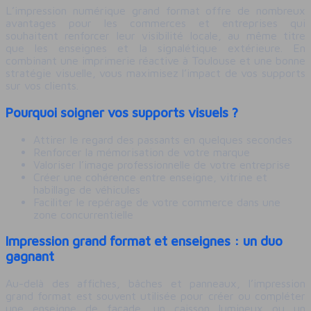
L’impression numérique grand format offre de nombreux
avantages pour les commerces et entreprises qui
souhaitent renforcer leur visibilité locale, au même titre
que les enseignes et la signalétique extérieure. En
combinant une imprimerie réactive à Toulouse et une bonne
stratégie visuelle, vous maximisez l’impact de vos supports
sur vos clients.​
Pourquoi soigner vos supports visuels ?
Attirer le regard des passants en quelques secondes
Renforcer la mémorisation de votre marque
Valoriser l’image professionnelle de votre entreprise
Créer une cohérence entre enseigne, vitrine et
habillage de véhicules
Faciliter le repérage de votre commerce dans une
zone concurrentielle
Impression grand format et enseignes : un duo
gagnant
Au-delà des affiches, bâches et panneaux, l’impression
grand format est souvent utilisée pour créer ou compléter
une enseigne de façade, un caisson lumineux ou un