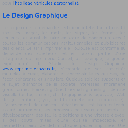
pour l’
habillage véhicules personnalisé
.
Le Design Graphique
Les enjeux de ce démarche technique intellectuel et créatif
sont les images, les mots, les signes, les formes, les
couleurs, et aussi de faire en sorte de donner un sens à
toutes les communications institutionnelles et publicitaires
des clients. Le tarif imprimerie à Toulouse est conforme au
demande des acheteurs, et en faisant partie d’une
intégrante du Imprimerie Conseil, par exemple, le groupe
expérimenté du Studio de Design Graphique
www.imprimeriecazaux.fr
, s’encorde de ses capacités
multiples à créer, élaborer et concevoir leurs œuvres, de
façon cohérente et singulière. Quelque soit les supports et
le sujet d’annonce de la société intéressés, imprimerie
grand format, Marketing Direct (e-mailing, mailing), Identité
visuelle (pictogrammes, charte graphique & logotype), Web
design, édition (flyer, institutionnelle ou commerciale).
L’achèvement de contenu rédactionnel est bien entendu
assuré. Autrement, les processus nouveaux ont admis un
développement des feuille d’éditions à une vitesse élevée,
à des coûts limités, d’une qualité impeccable, et
permettant ainsi de définir chaque papier imprimée. Une