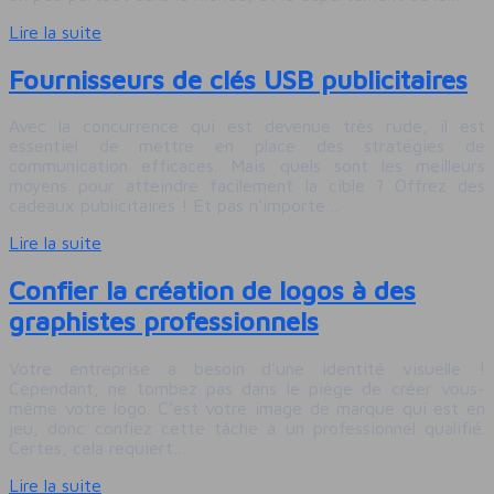
Lire la suite
Fournisseurs de clés USB publicitaires
Avec la concurrence qui est devenue très rude, il est
essentiel de mettre en place des stratégies de
communication efficaces. Mais quels sont les meilleurs
moyens pour atteindre facilement la cible ? Offrez des
cadeaux publicitaires ! Et pas n’importe…
Lire la suite
Confier la création de logos à des
graphistes professionnels
Votre entreprise a besoin d’une identité visuelle !
Cependant, ne tombez pas dans le piège de créer vous-
même votre logo. C’est votre image de marque qui est en
jeu, donc confiez cette tâche à un professionnel qualifié.
Certes, cela requiert…
Lire la suite