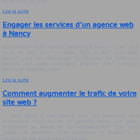
ne doit pas se faire…
Lire la suite
Engager les services d’un agence web
à Nancy
Qui a besoin d’une agence marketing à Nancy ? C’est très
facile de faire tout soi-même. Tout ce dont vous avez
besoin, c’est de télécharger ou d’utiliser les différents
logiciels que votre hébergeur propose. Avec quelques
heures de tutoriels, votre…
Lire la suite
Comment augmenter le trafic de votre
site web ?
Faire appel à une agence web est beaucoup plus
avantageux pour assurer la gestion votre site web,
notamment au niveau de son référencement. Cela vous
permet de bénéficier d’une prestation de qualité, à la
hauteur de vos exigences. Contactez…