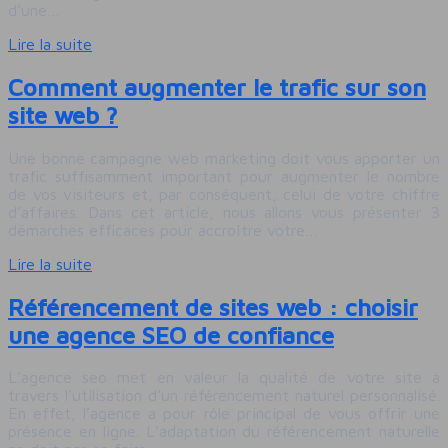
d’une…
Lire la suite
Comment augmenter le trafic sur son
site web ?
Une bonne campagne web marketing doit vous apporter un
trafic suffisamment important pour augmenter le nombre
de vos visiteurs et, par conséquent, celui de votre chiffre
d’affaires. Dans cet article, nous allons vous présenter 3
démarches efficaces pour accroître votre…
Lire la suite
Référencement de sites web : choisir
une agence SEO de confiance
L’agence seo met en valeur la qualité de votre site à
travers l’utilisation d’un référencement naturel personnalisé.
En effet, l’agence a pour rôle principal de vous offrir une
présence en ligne. L’adaptation du référencement naturelle